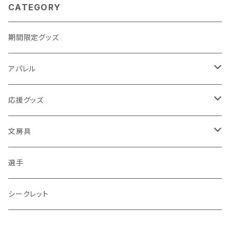
CATEGORY
期間限定グッズ
アパレル
Tシャツ
応援グッズ
タオル
メガホン
文房具
マスク
選手名鑑
ペン
選手
パーカー
くまちゃん
色紙
シークレット
帽子
スティックバルーン
ステッカー