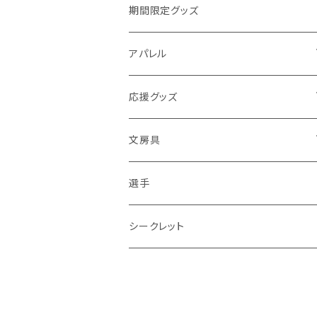
期間限定グッズ
アパレル
Tシャツ
応援グッズ
タオル
メガホン
文房具
マスク
選手名鑑
ペン
選手
パーカー
くまちゃん
色紙
シークレット
帽子
スティックバルーン
ステッカー