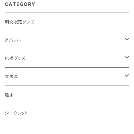
CATEGORY
期間限定グッズ
アパレル
Tシャツ
応援グッズ
タオル
メガホン
文房具
マスク
選手名鑑
ペン
選手
パーカー
くまちゃん
色紙
シークレット
帽子
スティックバルーン
ステッカー